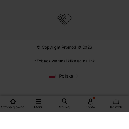
ZAKUPY
POMOC
PROMOD
© Copyright Promod © 2026
*Zobacz warunki klikając na link
Strona główna
Menu
Szukaj
Konto
Koszyk
Polska