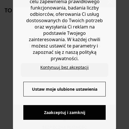
celu zapewnienia prawidłowego
kombinezonem. Może również służyć jako kosmetyczka.
lub wymianę.
funkcjonowania, badania liczby
TO NA PEWNO CI SIĘ SPODOBA!
Pleciona rafia
Pomoc
odbiorców, oferowania Ci usług
Zapięcie na magnetyczny zatrzask
dostosowanych do Twoich potrzeb
Rozmiar uniwersalny
oraz wysyłania Ci reklam na
Świetny pomysł na prezent
podstawie Twojego
zainteresowania. W każdej chwili
możesz ustawić te parametry i
Do you want to be redirected to
zapoznać się z naszą polityką
www.promod.com ?
prywatności.
Pasiasta
Torebka
Torebka/kopertówka
Kope
kopertówka z
pleciona
szydełkowa
zam
Kontynuuj bez akceptacji
YES
rafii
kolorowa
139,90 zł
119,90 zł
-50%
-60
69,50 ZŁ
31,5
Ustaw moje ulubione ustawienia
NO
DOSTAWA DO PACZKOMATÓW
Zaakceptuj i zamknij
4 do 6 dni roboczych