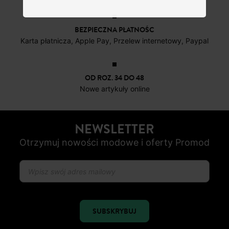
BEZPIECZNA PŁATNOŚC
Karta płatnicza, Apple Pay, Przelew internetowy, Paypal
OD ROZ. 34 DO 48
Nowe artykuły online
NEWSLETTER
Otrzymuj nowości modowe i oferty Promod
SUBSKRYBUJ