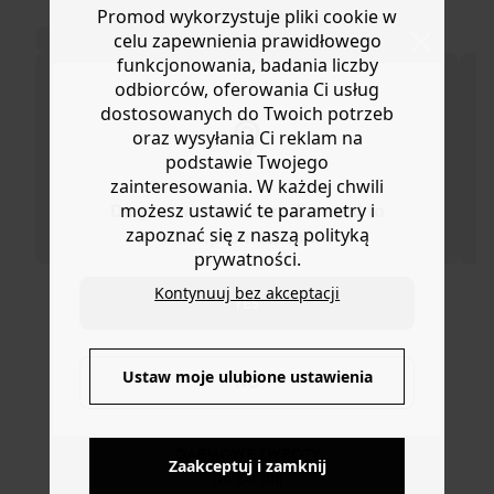
lub wymianę.
Promod wykorzystuje pliki cookie w
Można go też używać jako etui na drobną biżuterię w
Pomoc
celu zapewnienia prawidłowego
podróży. Suwak z linką typu „wspinaczkowego". Jeden
funkcjonowania, badania liczby
rozmiar. Podszewka. Świetny pomysł na prezent.
odbiorców, oferowania Ci usług
dostosowanych do Twoich potrzeb
oraz wysyłania Ci reklam na
podstawie Twojego
zainteresowania. W każdej chwili
możesz ustawić te parametry i
Do you want to be redirected to
zapoznać się z naszą polityką
www.promod.com ?
prywatności.
Kontynuuj bez akceptacji
YES
DOSTAWA DO PACZKOMATÓW
4 do 6 dni roboczych
Ustaw moje ulubione ustawienia
NO
DARMOWE ZWROTY
Zaakceptuj i zamknij
do 30 dni