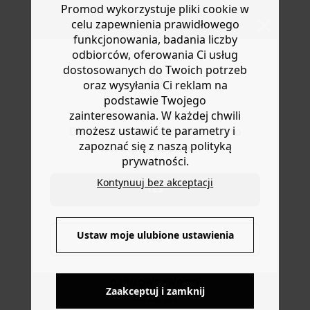
Promod wykorzystuje pliki cookie w
kolorach. Regulowany mankiet. Jeden rozmiar dla
Pomoc
celu zapewnienia prawidłowego
wszystkich. Świetny pomysł na prezent.
funkcjonowania, badania liczby
odbiorców, oferowania Ci usług
dostosowanych do Twoich potrzeb
oraz wysyłania Ci reklam na
podstawie Twojego
zainteresowania. W każdej chwili
możesz ustawić te parametry i
Do you want to be redirected to
zapoznać się z naszą polityką
www.promod.com ?
prywatności.
Kontynuuj bez akceptacji
YES
DOSTAWA DO PACZKOMATÓW
4 do 6 dni roboczych
Ustaw moje ulubione ustawienia
NO
DARMOWE ZWROTY
Zaakceptuj i zamknij
do 30 dni