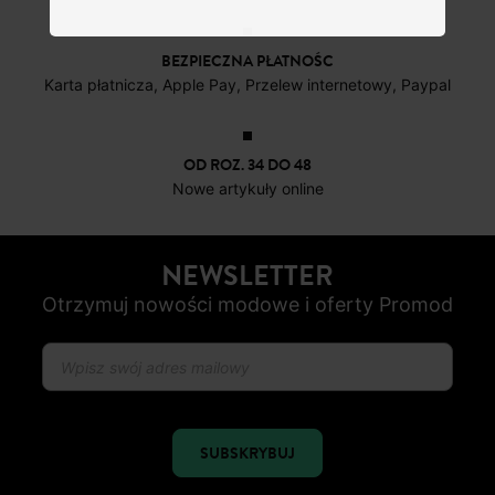
BEZPIECZNA PŁATNOŚC
Karta płatnicza, Apple Pay, Przelew internetowy, Paypal
OD ROZ. 34 DO 48
Nowe artykuły online
NEWSLETTER
Otrzymuj nowości modowe i oferty Promod
SUBSKRYBUJ