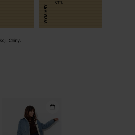
cm.
WYMIARY
cji: Chiny.