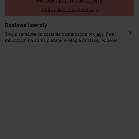
Produkt jest niedostępny
Zapoznaj się z całą kolekcją
Dostawa i zwroty
Twoje zamówienie zostanie dostarczone w ciągu
7 dni
roboczych na adres podany w etapie dostawy, w cenie
10,90 zł za standardową dostawę Inpost. Dostarczamy
również w ciągu 2 dni roboczych za 39,90 PLN za
pośrednictwem DHL Express.
Nowość: Zamówienia dostarczamy w ciągu 4-6 dni
roboczych do wybranego przez Ciebie paczkomatu , a
koszt przesyłki wynosi 9,40 zł.
Masz
30 dn
i od daty otrzymania produktów na ich zwrot
lub wymianę.
Pomoc