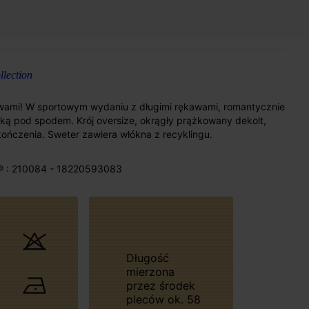
lection
wami! W sportowym wydaniu z długimi rękawami, romantycznie
zką pod spodem. Krój oversize, okrągły prążkowany dekolt,
ończenia. Sweter zawiera włókna z recyklingu.
® : 210084 - 18220593083
Długość
mierzona
przez środek
pleców ok. 58