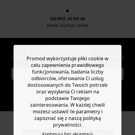
OD ROZ. 34 DO 48
Nowe artykuły online
NEWSLETTER
Otrzymuj nowości modowe i oferty Promod
Promod wykorzystuje pliki cookie w
celu zapewnienia prawidłowego
funkcjonowania, badania liczby
odbiorców, oferowania Ci usług
dostosowanych do Twoich potrzeb
oraz wysyłania Ci reklam na
SUBSKRYBUJ
podstawie Twojego
zainteresowania. W każdej chwili
możesz ustawić te parametry i
Do you want to be redirected to
zapoznać się z naszą polityką
www.promod.com ?
prywatności.
ŚLEDŹ NAS
Kontynuuj bez akceptacji