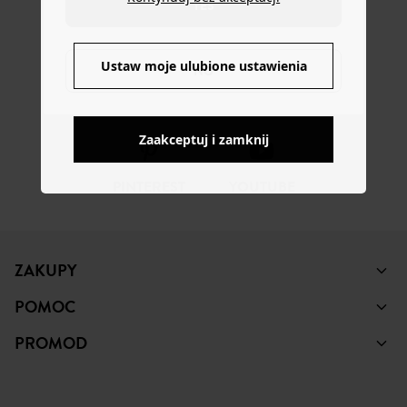
YES
Ustaw moje ulubione ustawienia
NO
FACEBOOK
INSTAGRAM
TIKTOK
Zaakceptuj i zamknij
PINTEREST
YOUTUBE
ZAKUPY
POMOC
PROMOD