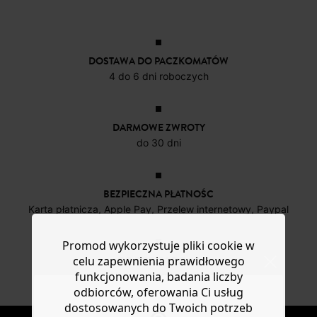
DOSTAWA DO PACZKOMATÓW
4 do 6 dni roboczych
DARMOWE ZWROTY
do 30 dni
BEZPIECZNA PŁATNOŚC
Karta płatnicza, Apple Pay, Przelew internetowy, Paypal
Promod wykorzystuje pliki cookie w
celu zapewnienia prawidłowego
OD ROZ. 34 DO 48
funkcjonowania, badania liczby
Nowe artykuły online
odbiorców, oferowania Ci usług
dostosowanych do Twoich potrzeb