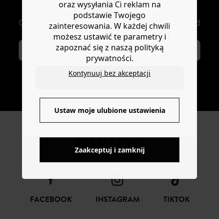
oraz wysyłania Ci reklam na
NEWSLETTER
podstawie Twojego
Otrzymuj nowości modowe i oferty Promod
zainteresowania. W każdej chwili
możesz ustawić te parametry i
Do you want to be redirected to
zapoznać się z naszą polityką
www.promod.com ?
prywatności.
Kontynuuj bez akceptacji
YES
SUBSKRYBUJ
Ustaw moje ulubione ustawienia
NO
ŚLEDŹ NAS
Zaakceptuj i zamknij
FACEBOOK
INSTAGRAM
TIKTOK