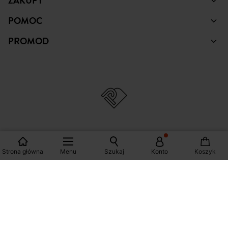
ZAKUPY
POMOC
PROMOD
Strona główna
Menu
Szukaj
Konto
Koszyk
© Copyright Promod © 2026
*Zobacz warunki klikając na link