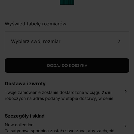
Wyświetl tabelę rozmiarów
wybierz swój rozmiar
DODAJ DO KOSZYKA
Dostawa i zwroty
Twoje zamówienie zostanie dostarczone w ciągu
7 dni
roboczych na adres podany w etapie dostawy, w cenie
10,90 zł za standardową dostawę Inpost. Dostarczamy
również w ciągu 2 dni roboczych za 39,90 PLN za
szczegóły i skład
pośrednictwem DHL Express.
Nowość: Zamówienia dostarczamy w ciągu 4-6 dni
New collection
roboczych do wybranego przez Ciebie paczkomatu , a
Ta satynowa spódnica została stworzona, aby zachęcić