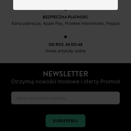
BEZPIECZNA PŁATNOŚC
Karta płatnicza, Apple Pay, Przelew internetowy, Paypal
OD ROZ. 34 DO 48
Nowe artykuły online
NEWSLETTER
Otrzymuj nowości modowe i oferty Promod
SUBSKRYBUJ