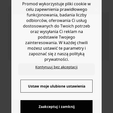
lub wymianę.
Promod wykorzystuje pliki cookie w
Pomoc
celu zapewnienia prawidłowego
funkcjonowania, badania liczby
odbiorców, oferowania Ci usług
dostosowanych do Twoich potrzeb
oraz wysyłania Ci reklam na
podstawie Twojego
zainteresowania. W każdej chwili
możesz ustawić te parametry i
Do you want to be redirected to
zapoznać się z naszą polityką
www.promod.com ?
prywatności.
Kontynuuj bez akceptacji
YES
DOSTAWA DO PACZKOMATÓW
4 do 6 dni roboczych
Ustaw moje ulubione ustawienia
NO
DARMOWE ZWROTY
Zaakceptuj i zamknij
do 30 dni