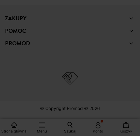
ZAKUPY
POMOC
PROMOD
© Copyright Promod © 2026
*Zobacz warunki klikając na link
Strona główna
Menu
Szukaj
Konto
Koszyk
Polska