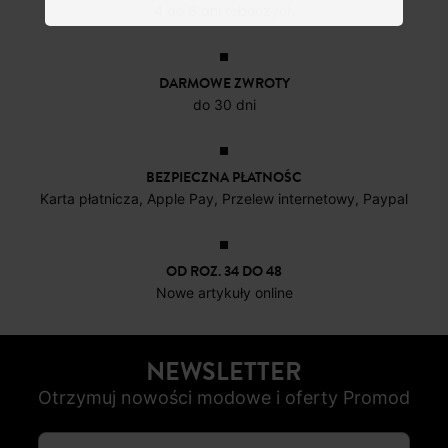
4 do 6 dni roboczych
DARMOWE ZWROTY
do 30 dni
BEZPIECZNA PŁATNOŚC
Karta płatnicza, Apple Pay, Przelew internetowy, Paypal
OD ROZ. 34 DO 48
Nowe artykuły online
NEWSLETTER
Otrzymuj nowości modowe i oferty Promod