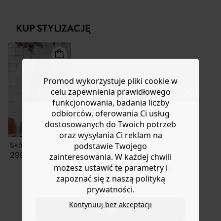
lekko elastyczna, przyjemna w noszeniu. Dopasowany
Masz
30 dn
i od daty otrzymania produktów na ich zwrot
krój. Szlufki. Zapięcie na zamek, guzik i haczyki. 2
lub wymianę.
kieszenie włoskie. 2 sztuczne kieszenie z tyłu. Szwy w
KUP STYLIZACJĘ
Pomoc
tym samym kolorze.
Promod wykorzystuje pliki cookie w
celu zapewnienia prawidłowego
funkcjonowania, badania liczby
odbiorców, oferowania Ci usług
dostosowanych do Twoich potrzeb
oraz wysyłania Ci reklam na
Skórzana torebka z frędzelkami
podstawie Twojego
299,90 zł
zainteresowania. W każdej chwili
możesz ustawić te parametry i
Do you want to be redirected to
zapoznać się z naszą polityką
www.promod.com ?
prywatności.
Kontynuuj bez akceptacji
YES