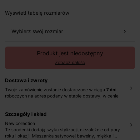
Wyświetl tabelę rozmiarów
wybierz swój rozmiar
Produkt jest niedostępny
Zobacz całość
Dostawa i zwroty
Twoje zamówienie zostanie dostarczone w ciągu
7 dni
roboczych na adres podany w etapie dostawy, w cenie
10,90 zł za standardową dostawę Inpost. Dostarczamy
również w ciągu 2 dni roboczych za 39,90 PLN za
szczegóły i skład
pośrednictwem DHL Express.
Nowość: Zamówienia dostarczamy w ciągu 4-6 dni
New collection
roboczych do wybranego przez Ciebie paczkomatu , a
Te spodenki dodają szyku stylizacji, niezależnie od pory
koszt przesyłki wynosi 9,40 zł.
roku i okazji. Mieszanka satynowej bawełny, miękka i