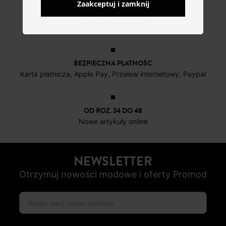
Zaakceptuj i zamknij
DARMOWE ZWROTY
do 30 dni
BEZPIECZNA PŁATNOŚC
Karta płatnicza, Apple Pay, Przelew internetowy, Paypal
OD ROZ. 34 DO 48
Nowe artykuły online
NEWSLETTER
Otrzymuj nowości modowe i oferty Promod