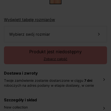
Wyświetl tabelę rozmiarów
wybierz swój rozmiar
Produkt jest niedostępny
Zobacz całość
Dostawa i zwroty
Twoje zamówienie zostanie dostarczone w ciągu
7 dni
roboczych na adres podany w etapie dostawy, w cenie
10,90 zł za standardową dostawę Inpost. Dostarczamy
również w ciągu 2 dni roboczych za 39,90 PLN za
szczegóły i skład
pośrednictwem DHL Express.
Nowość: Zamówienia dostarczamy w ciągu 4-6 dni
New collection