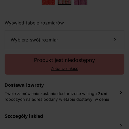
Wyświetl tabelę rozmiarów
wybierz swój rozmiar
Produkt jest niedostępny
Zobacz całość
Dostawa i zwroty
Twoje zamówienie zostanie dostarczone w ciągu
7 dni
roboczych na adres podany w etapie dostawy, w cenie
10,90 zł za standardową dostawę Inpost. Dostarczamy
również w ciągu 2 dni roboczych za 39,90 PLN za
szczegóły i skład
pośrednictwem DHL Express.
Nowość: Zamówienia dostarczamy w ciągu 4-6 dni