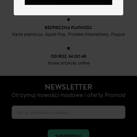
do 30 dni
BEZPIECZNA PŁATNOŚC
Karta płatnicza, Apple Pay, Przelew internetowy, Paypal
OD ROZ. 34 DO 48
Nowe artykuły online
NEWSLETTER
Otrzymuj nowości modowe i oferty Promod
SUBSKRYBUJ