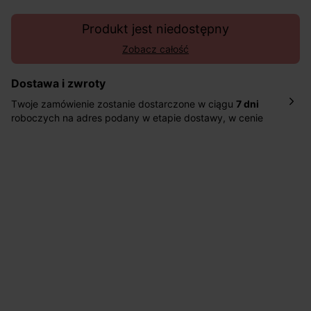
Produkt jest niedostępny
Zobacz całość
Dostawa i zwroty
Twoje zamówienie zostanie dostarczone w ciągu
7 dni
roboczych na adres podany w etapie dostawy, w cenie
10,90 zł za standardową dostawę Inpost. Dostarczamy
również w ciągu 2 dni roboczych za 39,90 PLN za
pośrednictwem DHL Express.
Nowość: Zamówienia dostarczamy w ciągu 4-6 dni
roboczych do wybranego przez Ciebie paczkomatu , a
koszt przesyłki wynosi 9,40 zł.
Masz
30 dn
i od daty otrzymania produktów na ich zwrot
lub wymianę.
Pomoc