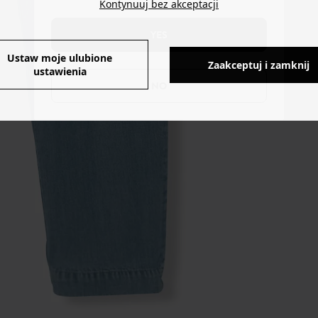
Kontynuuj bez akceptacji
YES
Ustaw moje ulubione
Zaakceptuj i zamknij
ustawienia
NO