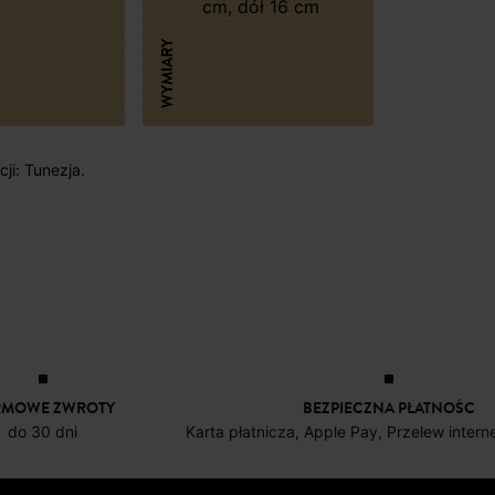
cm, dół 16 cm
WYMIARY
ji: Tunezja.
RMOWE ZWROTY
BEZPIECZNA PŁATNOŚC
do 30 dni
Karta płatnicza, Apple Pay, Przelew inter