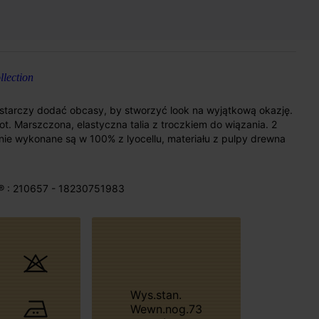
lection
Wystarczy dodać obcasy, by stworzyć look na wyjątkową okazję.
ot. Marszczona, elastyczna talia z troczkiem do wiązania. 2
nie wykonane są w 100% z lyocellu, materiału z pulpy drewna
® : 210657 - 18230751983
Wys.stan.
Wewn.nog.73