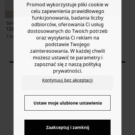
Promod wykorzystuje pliki cookie w
celu zapewnienia prawidłowego
funkcjonowania, badania liczby
Spodnie capri w kratkę
odbiorców, oferowania Ci usług
139,90 zł
dostosowanych do Twoich potrzeb
1 kolor
oraz wysyłania Ci reklam na
podstawie Twojego
zainteresowania. W każdej chwili
Wyświetlane produkty: 5/5
możesz ustawić te parametry i
Do you want to be redirected to
zapoznać się z naszą polityką
www.promod.com ?
prywatności.
Kontynuuj bez akceptacji
YES
DOSTAWA DO PACZKOMATÓW
4 do 6 dni roboczych
Ustaw moje ulubione ustawienia
NO
DARMOWE ZWROTY
Zaakceptuj i zamknij
do 30 dni