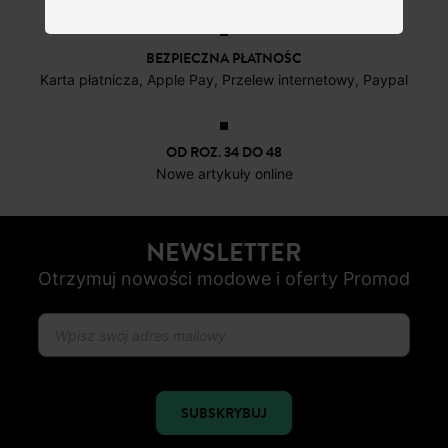
BEZPIECZNA PŁATNOŚC
Karta płatnicza, Apple Pay, Przelew internetowy, Paypal
OD ROZ. 34 DO 48
Nowe artykuły online
NEWSLETTER
Otrzymuj nowości modowe i oferty Promod
SUBSKRYBUJ