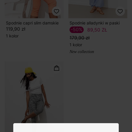
Spodnie capri slim damskie
Spodnie alladynki w paski
119,90 zł
-50%
89,50 ZŁ
1 kolor
179,90 zł
1 kolor
New collection