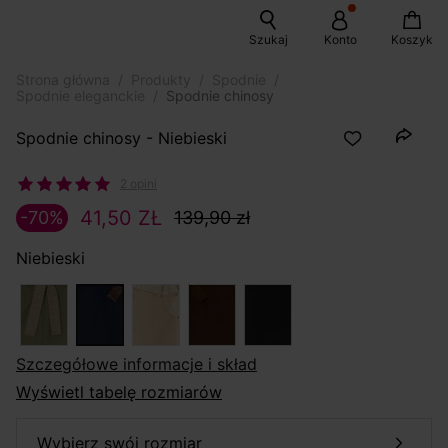
Szukaj
Konto
Koszyk
Strona główna
Produkty
Spodnie
Spodnie eleganckie
Spodnie chinosy
Spodnie chinosy - Niebieski
2 opini
41,50 ZŁ
-70%
139,90 zł
Niebieski
szczegółowe informacje i skład
Wyświetl tabelę rozmiarów
wybierz swój rozmiar