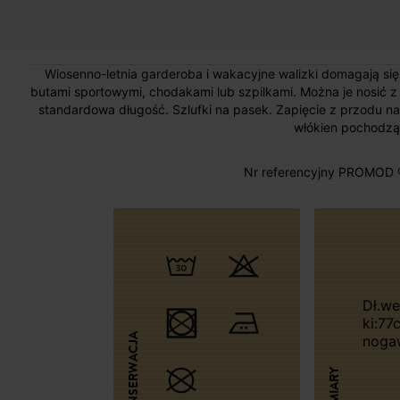
Wiosenno-letnia garderoba i wakacyjne walizki domagają się i
butami sportowymi, chodakami lub szpilkami. Można je nosić 
standardowa długość. Szlufki na pasek. Zapięcie z przodu na
włókien pochodząc
Nr referencyjny PROMOD 
Dł.wew.nogaw
ki:77
KONSERWACJA
noga
WYMIARY