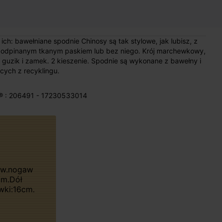
ch: bawełniane spodnie Chinosy są tak stylowe, jak lubisz, z
z odpinanym tkanym paskiem lub bez niego. Krój marchewkowy,
 guzik i zamek. 2 kieszenie. Spodnie są wykonane z bawełny i
ych z recyklingu.
® : 206491 - 17230533014
cm.Dół
wki:16cm.