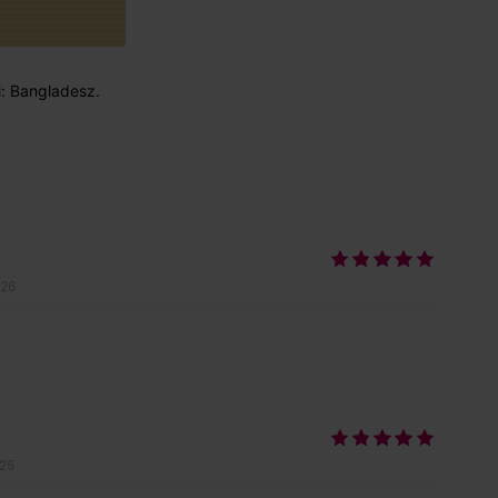
i: Bangladesz.
026
025