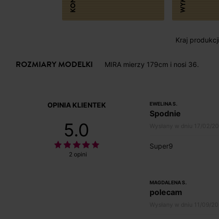
Kraj produkcj
ROZMIARY MODELKI
MIRA mierzy 179cm i nosi 36.
OPINIA KLIENTEK
EWELINA S.
Spodnie
5.0
Wysłany w dniu 17/02/2
Super9
2 opini
MAGDALENA S.
polecam
Wysłany w dniu 11/09/2