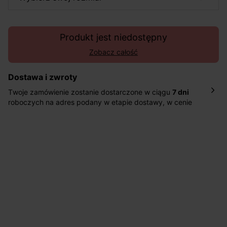
Produkt jest niedostępny
Zobacz całość
Dostawa i zwroty
Twoje zamówienie zostanie dostarczone w ciągu
7 dni
roboczych na adres podany w etapie dostawy, w cenie
10,90 zł za standardową dostawę Inpost. Dostarczamy
również w ciągu 2 dni roboczych za 39,90 PLN za
pośrednictwem DHL Express.
Nowość: Zamówienia dostarczamy w ciągu 4-6 dni
roboczych do wybranego przez Ciebie paczkomatu , a
koszt przesyłki wynosi 9,40 zł.
Masz
30 dn
i od daty otrzymania produktów na ich zwrot
lub wymianę.
Pomoc