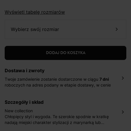
Wyświetl tabelę rozmiarów
wybierz swój rozmiar
DODAJ DO KOSZYKA
Dostawa i zwroty
Twoje zamówienie zostanie dostarczone w ciągu
7 dni
roboczych na adres podany w etapie dostawy, w cenie
10,90 zł za standardową dostawę Inpost. Dostarczamy
również w ciągu 2 dni roboczych za 39,90 PLN za
szczegóły i skład
pośrednictwem DHL Express.
Nowość: Zamówienia dostarczamy w ciągu 4-6 dni
New collection
roboczych do wybranego przez Ciebie paczkomatu , a
Chłopięcy styl i wygoda. Te szerokie spodnie w kratkę
koszt przesyłki wynosi 9,40 zł.
nadają miejski charakter stylizacji z marynarką lub
dodają energii stylizacji z bluzą. Doskonale pasują
Masz
30 dn
i od daty otrzymania produktów na ich zwrot