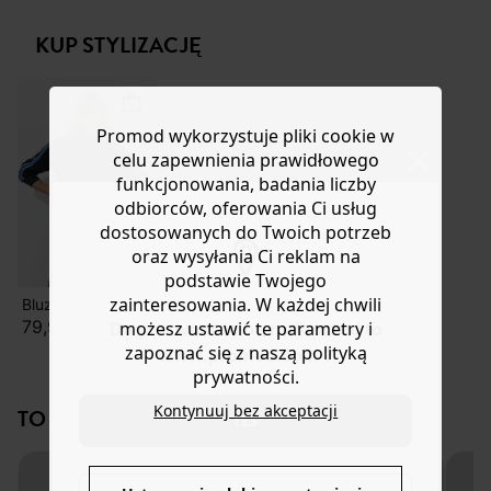
zarówno do eleganckiego chłopięcego stylu z
lub wymianę.
mokasynami, jak i do stylu streetwear z trampkami.
KUP STYLIZACJĘ
Pomoc
Miękka tkanina, ładny krój. Szeroki krój. Całkowicie
elastyczny pas. 2 kieszenie włoskie z przodu. Podwinięte
nogawki. Te spodnie damskie zawierają włókna
pochodzące z recyklingu.
Promod wykorzystuje pliki cookie w
celu zapewnienia prawidłowego
funkcjonowania, badania liczby
odbiorców, oferowania Ci usług
dostosowanych do Twoich potrzeb
oraz wysyłania Ci reklam na
podstawie Twojego
zainteresowania. W każdej chwili
Bluza
79,90 zł
możesz ustawić te parametry i
Do you want to be redirected to
zapoznać się z naszą polityką
www.promod.com ?
prywatności.
Kontynuuj bez akceptacji
TO NA PEWNO CI SIĘ SPODOBA!
YES