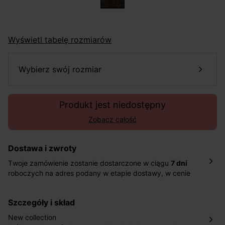
Wyświetl tabelę rozmiarów
wybierz swój rozmiar
Produkt jest niedostępny
Zobacz całość
Dostawa i zwroty
Twoje zamówienie zostanie dostarczone w ciągu
7 dni
roboczych na adres podany w etapie dostawy, w cenie
10,90 zł za standardową dostawę Inpost. Dostarczamy
również w ciągu 2 dni roboczych za 39,90 PLN za
szczegóły i skład
pośrednictwem DHL Express.
Nowość: Zamówienia dostarczamy w ciągu 4-6 dni
New collection