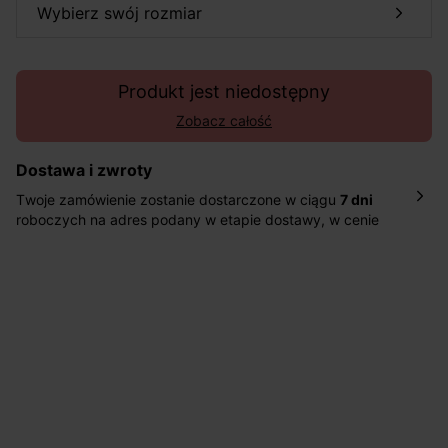
wybierz swój rozmiar
Produkt jest niedostępny
Zobacz całość
Dostawa i zwroty
Twoje zamówienie zostanie dostarczone w ciągu
7 dni
roboczych na adres podany w etapie dostawy, w cenie
10,90 zł za standardową dostawę Inpost. Dostarczamy
również w ciągu 2 dni roboczych za 39,90 PLN za
pośrednictwem DHL Express.
Nowość: Zamówienia dostarczamy w ciągu 4-6 dni
roboczych do wybranego przez Ciebie paczkomatu , a
koszt przesyłki wynosi 9,40 zł.
Masz
30 dn
i od daty otrzymania produktów na ich zwrot
lub wymianę.
Pomoc