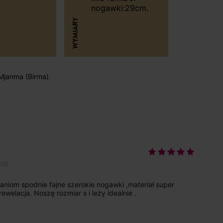
nogawki:29cm.
WYMIARY
 Mjanma (Birma).
026
niom spodnie fajne szerokie nogawki ,materiał super
ewelacja. Noszę rozmiar s i leży idealnie .