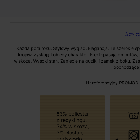
New col
Każda pora roku. Stylowy wygląd. Elegancja. Te szerokie sp
krojowi zyskują kobiecy charakter. Efekt: pasują do butów
wiskozą. Wysoki stan. Zapięcie na guziki i zamek z boku. Zas
pochodzące z
Nr referencyjny PROMOD 
63% poliester
z recyklingu,
34% wiskoza,
3% elastan,
podszewka