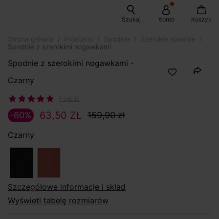
Szukaj
Konto
Koszyk
Strona główna
Produkty
Spodnie
Szerokie spodnie
Spodnie z szerokimi nogawkami
Spodnie z szerokimi nogawkami -
Czarny
1 opinia
63,50 ZŁ
-60%
159,90 zł
Czarny
szczegółowe informacje i skład
Wyświetl tabelę rozmiarów