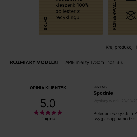
KONSERWACJA
kieszeni: 100%
poliester z
recyklingu
SKŁAD
Kraj produkcji:
ROZMIARY MODELKI
APIE mierzy 173cm i nosi 36.
OPINIA KLIENTEK
EDYTA P.
Spodnie
5.0
Wysłany w dniu 23/03/2
Polecam wszystkim Pa
,wyglądają na nodze r
1 opinia