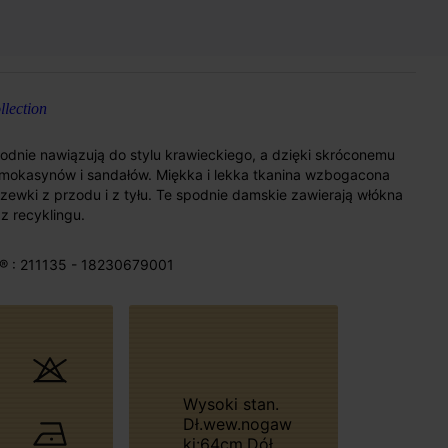
lection
odnie nawiązują do stylu krawieckiego, a dzięki skróconemu
, mokasynów i sandałów. Miękka i lekka tkanina wzbogacona
zewki z przodu i z tyłu. Te spodnie damskie zawierają włókna
 recyklingu.
® : 211135 - 18230679001
Wysoki stan.
Dł.wew.nogaw
ki:64cm.Dół