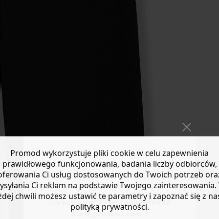
Promod wykorzystuje pliki cookie w celu zapewnienia
prawidłowego funkcjonowania, badania liczby odbiorców,
oferowania Ci usług dostosowanych do Twoich potrzeb ora
ysyłania Ci reklam na podstawie Twojego zainteresowania.
żdej chwili możesz ustawić te parametry i zapoznać się z na
Do you want to be redirected to
polityką prywatności.
www.promod.com ?