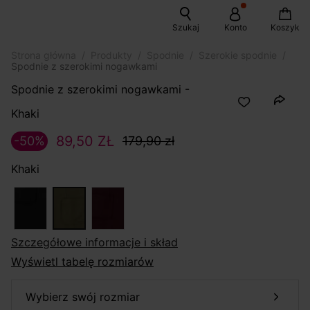
Szukaj
Konto
Koszyk
Strona główna
Produkty
Spodnie
Szerokie spodnie
Spodnie z szerokimi nogawkami
Spodnie z szerokimi nogawkami -
Khaki
89,50 ZŁ
-50%
179,90 zł
Khaki
szczegółowe informacje i skład
Wyświetl tabelę rozmiarów
wybierz swój rozmiar