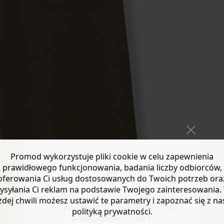
Promod wykorzystuje pliki cookie w celu zapewnienia
prawidłowego funkcjonowania, badania liczby odbiorców,
oferowania Ci usług dostosowanych do Twoich potrzeb ora
ysyłania Ci reklam na podstawie Twojego zainteresowania.
żdej chwili możesz ustawić te parametry i zapoznać się z na
Do you want to be redirected to
polityką prywatności.
www.promod.com ?