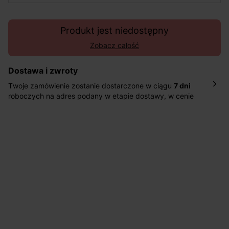
Produkt jest niedostępny
Zobacz całość
Dostawa i zwroty
Twoje zamówienie zostanie dostarczone w ciągu
7 dni
roboczych na adres podany w etapie dostawy, w cenie
10,90 zł za standardową dostawę Inpost. Dostarczamy
również w ciągu 2 dni roboczych za 39,90 PLN za
pośrednictwem DHL Express.
Nowość: Zamówienia dostarczamy w ciągu 4-6 dni
roboczych do wybranego przez Ciebie paczkomatu , a
koszt przesyłki wynosi 9,40 zł.
Masz
30 dn
i od daty otrzymania produktów na ich zwrot
lub wymianę.
Pomoc