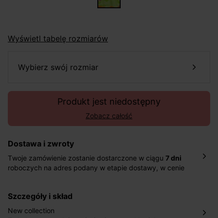
Wyświetl tabelę rozmiarów
wybierz swój rozmiar
Produkt jest niedostępny
Zobacz całość
Dostawa i zwroty
Twoje zamówienie zostanie dostarczone w ciągu
7 dni
roboczych na adres podany w etapie dostawy, w cenie
10,90 zł za standardową dostawę Inpost. Dostarczamy
również w ciągu 2 dni roboczych za 39,90 PLN za
szczegóły i skład
pośrednictwem DHL Express.
Nowość: Zamówienia dostarczamy w ciągu 4-6 dni
New collection