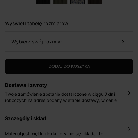
Wyświetl tabelę rozmiarów
wybierz swój rozmiar
DODAJ DO KOSZYKA
Dostawa i zwroty
Twoje zamówienie zostanie dostarczone w ciągu
7 dni
roboczych na adres podany w etapie dostawy, w cenie
10,90 zł za standardową dostawę Inpost. Dostarczamy
również w ciągu 2 dni roboczych za 39,90 PLN za
szczegóły i skład
pośrednictwem DHL Express.
Nowość: Zamówienia dostarczamy w ciągu 4-6 dni
roboczych do wybranego przez Ciebie paczkomatu , a
Materiał jest miękki i lekki. Idealnie się układa. Te