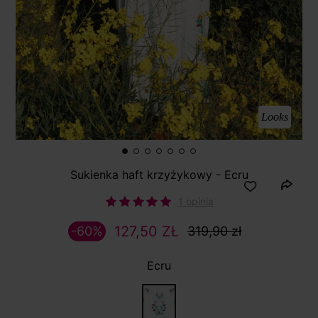
Looks
Sukienka haft krzyżykowy - Ecru
1 opinia
127,50 ZŁ
-60%
319,90 zł
Ecru