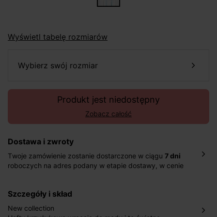
Wyświetl tabelę rozmiarów
wybierz swój rozmiar
Produkt jest niedostępny
Zobacz całość
Dostawa i zwroty
Twoje zamówienie zostanie dostarczone w ciągu
7 dni
roboczych na adres podany w etapie dostawy, w cenie
10,90 zł za standardową dostawę Inpost. Dostarczamy
również w ciągu 2 dni roboczych za 39,90 PLN za
szczegóły i skład
pośrednictwem DHL Express.
Nowość: Zamówienia dostarczamy w ciągu 4-6 dni
New collection
roboczych do wybranego przez Ciebie paczkomatu , a