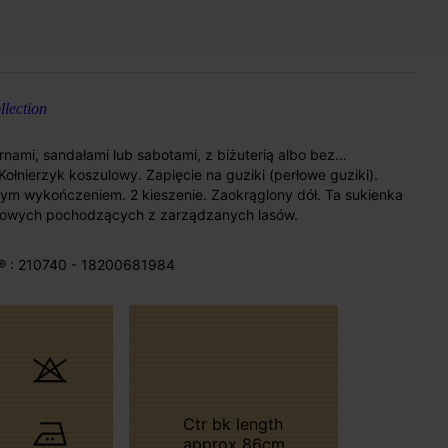
lection
urnami, sandałami lub sabotami, z biżuterią albo bez…
Kołnierzyk koszulowy. Zapięcie na guziki (perłowe guziki).
nym wykończeniem. 2 kieszenie. Zaokrąglony dół. Ta sukienka
tusowych pochodzących z zarządzanych lasów.
® : 210740 - 18200681984
Ctr bk length
approx 86cm.