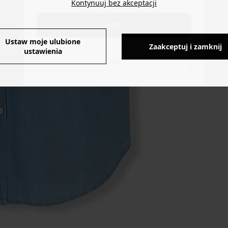
Kontynuuj bez akceptacji
YES
Ustaw moje ulubione
Zaakceptuj i zamknij
ustawienia
NO