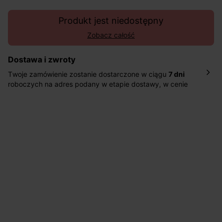
Produkt jest niedostępny
Zobacz całość
Dostawa i zwroty
Twoje zamówienie zostanie dostarczone w ciągu
7 dni
roboczych na adres podany w etapie dostawy, w cenie
10,90 zł za standardową dostawę Inpost. Dostarczamy
również w ciągu 2 dni roboczych za 39,90 PLN za
pośrednictwem DHL Express.
Nowość: Zamówienia dostarczamy w ciągu 4-6 dni
roboczych do wybranego przez Ciebie paczkomatu , a
koszt przesyłki wynosi 9,40 zł.
Masz
30 dn
i od daty otrzymania produktów na ich zwrot
lub wymianę.
Pomoc