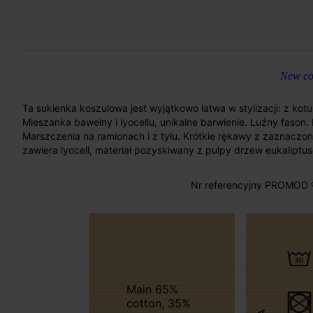
New col
Ta sukienka koszulowa jest wyjątkowo łatwa w stylizacji: z kot
Mieszanka bawełny i lyocellu, unikalne barwienie. Luźny fason. 
Marszczenia na ramionach i z tyłu. Krótkie rękawy z zaznaczo
zawiera lyocell, materiał pozyskiwany z pulpy drzew eukalip
Nr referencyjny PROMOD 
Main 65%
cotton, 35%