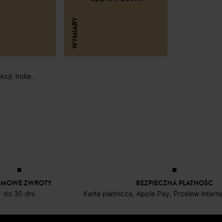
WYMIARY
cji: Indie.
RMOWE ZWROTY
BEZPIECZNA PŁATNOŚC
do 30 dni
Karta płatnicza, Apple Pay, Przelew inter