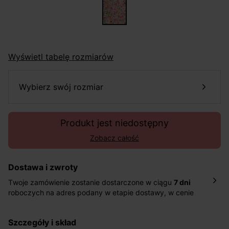
Wyświetl tabelę rozmiarów
wybierz swój rozmiar
Produkt jest niedostępny
Zobacz całość
Dostawa i zwroty
Twoje zamówienie zostanie dostarczone w ciągu
7 dni
roboczych na adres podany w etapie dostawy, w cenie
10,90 zł za standardową dostawę Inpost. Dostarczamy
również w ciągu 2 dni roboczych za 39,90 PLN za
szczegóły i skład
pośrednictwem DHL Express.