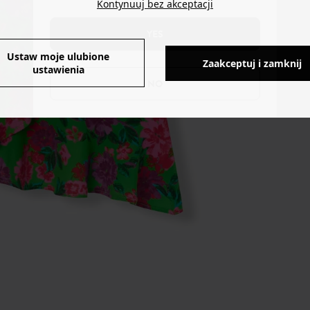
Kontynuuj bez akceptacji
YES
Ustaw moje ulubione
Zaakceptuj i zamknij
ustawienia
NO