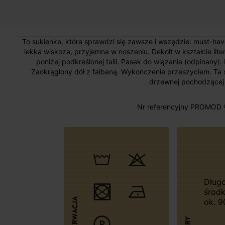
To sukienka, która sprawdzi się zawsze i wszędzie: must-have 
lekka wiskoza, przyjemna w noszeniu. Dekolt w kształcie lit
poniżej podkreślonej talii. Pasek do wiązania (odpinany)
Zaokrąglony dół z falbaną. Wykończenie przeszyciem. Ta
drzewnej pochodzącej 
Nr referencyjny PROMOD 
Długość na
środ
KONSERWACJA
ok. 9