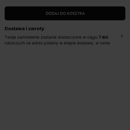
DODAJ DO KOSZYKA
Dostawa i zwroty
Twoje zamówienie zostanie dostarczone w ciągu
7 dni
roboczych na adres podany w etapie dostawy, w cenie
10,90 zł za standardową dostawę Inpost. Dostarczamy
również w ciągu 2 dni roboczych za 39,90 PLN za
pośrednictwem DHL Express.
Nowość: Zamówienia dostarczamy w ciągu 4-6 dni
roboczych do wybranego przez Ciebie paczkomatu , a
koszt przesyłki wynosi 9,40 zł.
Masz
30 dn
i od daty otrzymania produktów na ich zwrot
lub wymianę.
Pomoc