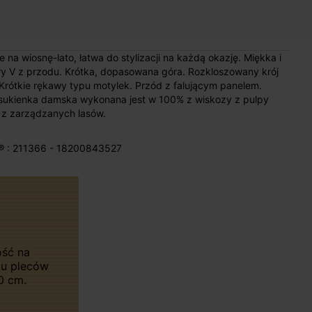
na wiosnę-lato, łatwa do stylizacji na każdą okazję. Miękka i
ery V z przodu. Krótka, dopasowana góra. Rozkloszowany krój
. Krótkie rękawy typu motylek. Przód z falującym panelem.
 sukienka damska wykonana jest w 100% z wiskozy z pulpy
z zarządzanych lasów.
® : 211366 - 18200843527
ku pleców
0 cm.