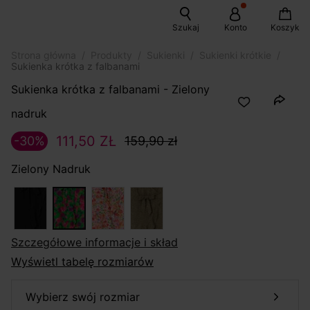
Szukaj
Konto
Koszyk
Strona główna
Produkty
Sukienki
Sukienki krótkie
Sukienka krótka z falbanami
Sukienka krótka z falbanami - Zielony
nadruk
111,50 ZŁ
-30%
159,90 zł
Zielony Nadruk
szczegółowe informacje i skład
Wyświetl tabelę rozmiarów
wybierz swój rozmiar