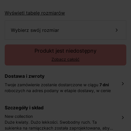
Wyświetl tabelę rozmiarów
wybierz swój rozmiar
Produkt jest niedostępny
Zobacz całość
Dostawa i zwroty
Twoje zamówienie zostanie dostarczone w ciągu
7 dni
roboczych na adres podany w etapie dostawy, w cenie
10,90 zł za standardową dostawę Inpost. Dostarczamy
również w ciągu 2 dni roboczych za 39,90 PLN za
szczegóły i skład
pośrednictwem DHL Express.
Nowość: Zamówienia dostarczamy w ciągu 4-6 dni
New collection
roboczych do wybranego przez Ciebie paczkomatu , a
Duże kwiaty. Dużo lekkości. Swobodny ruch. Ta
koszt przesyłki wynosi 9,40 zł.
sukienka na ramiączkach została zaprojektowana, aby