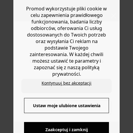
ramionach. Krótkie rękawy z gumką. Wykończenie
Masz
30 dn
i od daty otrzymania produktów na ich zwrot
pikowane. Ta sukienka damska zawiera wiskozę
Promod wykorzystuje pliki cookie w
lub wymianę.
pochodzącą z pulpy drzewnej z lasów zarządzanych w
celu zapewnienia prawidłowego
Pomoc
sposób zrównoważony.
funkcjonowania, badania liczby
odbiorców, oferowania Ci usług
dostosowanych do Twoich potrzeb
oraz wysyłania Ci reklam na
podstawie Twojego
zainteresowania. W każdej chwili
możesz ustawić te parametry i
Do you want to be redirected to
zapoznać się z naszą polityką
www.promod.com ?
prywatności.
Kontynuuj bez akceptacji
YES
DOSTAWA DO PACZKOMATÓW
Ustaw moje ulubione ustawienia
NO
4 do 6 dni roboczych
Zaakceptuj i zamknij
DARMOWE ZWROTY