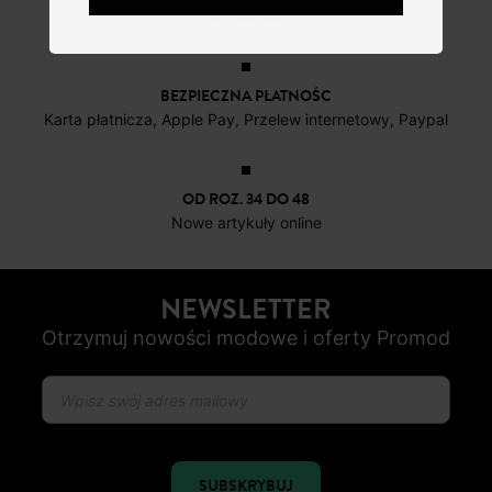
do 30 dni
BEZPIECZNA PŁATNOŚC
Karta płatnicza, Apple Pay, Przelew internetowy, Paypal
OD ROZ. 34 DO 48
Nowe artykuły online
NEWSLETTER
Otrzymuj nowości modowe i oferty Promod
SUBSKRYBUJ