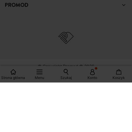
ZAKUPY
POMOC
PROMOD
Strona główna
Menu
Szukaj
Konto
Koszyk
© Copyright Promod © 2026
*Zobacz warunki klikając na link
Polska