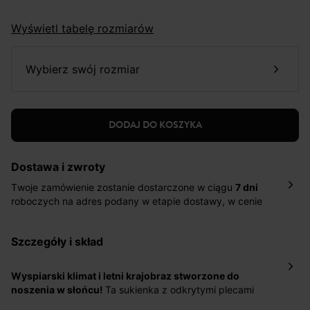
Wyświetl tabelę rozmiarów
wybierz swój rozmiar
DODAJ DO KOSZYKA
Dostawa i zwroty
Twoje zamówienie zostanie dostarczone w ciągu
7 dni
roboczych na adres podany w etapie dostawy, w cenie
10,90 zł za standardową dostawę Inpost. Dostarczamy
również w ciągu 2 dni roboczych za 39,90 PLN za
szczegóły i skład
pośrednictwem DHL Express.
Nowość: Zamówienia dostarczamy w ciągu 4-6 dni
roboczych do wybranego przez Ciebie paczkomatu , a
Wyspiarski klimat i letni krajobraz stworzone do
koszt przesyłki wynosi 9,40 zł.
noszenia w słońcu!
Ta sukienka z odkrytymi plecami
wprawia w dobry nastrój wszędzie tam, gdzie się
Masz
30 dn
i od daty otrzymania produktów na ich zwrot