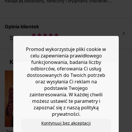
nadaje jej swobodny, taneczny i oryginalny charakter.
Dodatkowe atuty: długie bufiaste rękawy i wiązania przy
Masz
30 dn
i od daty otrzymania produktów na ich zwrot
dekolcie. Miękka, lekko marszczona tkanina. Plisowana
lub wymianę.
wstawka. Elastyczne mankiety. Prosty dół. Wykończenie
Pomoc
pikowane. Ta sukienka damska zawiera wiskozę
Opinia klientek
pochodzącą z pulpy drzewnej z lasów zarządzanych w
sposób zrównoważony.
5.0
1 opinia
Promod wykorzystuje pliki cookie w
celu zapewnienia prawidłowego
KUP STYLIZACJĘ
funkcjonowania, badania liczby
odbiorców, oferowania Ci usług
dostosowanych do Twoich potrzeb
oraz wysyłania Ci reklam na
podstawie Twojego
zainteresowania. W każdej chwili
możesz ustawić te parametry i
Do you want to be redirected to
zapoznać się z naszą polityką
www.promod.com ?
prywatności.
Kontynuuj bez akceptacji
YES
Torebka damska
Skórzane botki
Jeansowy bezrękawnik LEONIE