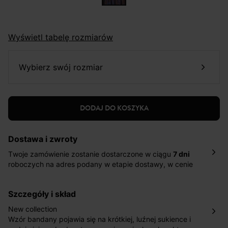
Wyświetl tabelę rozmiarów
wybierz swój rozmiar
DODAJ DO KOSZYKA
Dostawa i zwroty
Twoje zamówienie zostanie dostarczone w ciągu
7 dni
roboczych na adres podany w etapie dostawy, w cenie
10,90 zł za standardową dostawę Inpost. Dostarczamy
również w ciągu 2 dni roboczych za 39,90 PLN za
szczegóły i skład
pośrednictwem DHL Express.
Nowość: Zamówienia dostarczamy w ciągu 4-6 dni
New collection
roboczych do wybranego przez Ciebie paczkomatu , a
Wzór bandany pojawia się na krótkiej, luźnej sukience i
koszt przesyłki wynosi 9,40 zł.