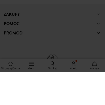
© Copyright Promod © 2026
*Zobacz warunki klikając na link
Polska
Strona główna
Menu
Szukaj
Konto
Koszyk