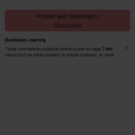
Produkt jest niedostępny
Zobacz całość
Dostawa i zwroty
Twoje zamówienie zostanie dostarczone w ciągu
7 dni
roboczych na adres podany w etapie dostawy, w cenie
10,90 zł za standardową dostawę Inpost. Dostarczamy
również w ciągu 2 dni roboczych za 39,90 PLN za
pośrednictwem DHL Express.
Nowość: Zamówienia dostarczamy w ciągu 4-6 dni
roboczych do wybranego przez Ciebie paczkomatu , a
koszt przesyłki wynosi 9,40 zł.
Masz
30 dn
i od daty otrzymania produktów na ich zwrot
lub wymianę.
Pomoc