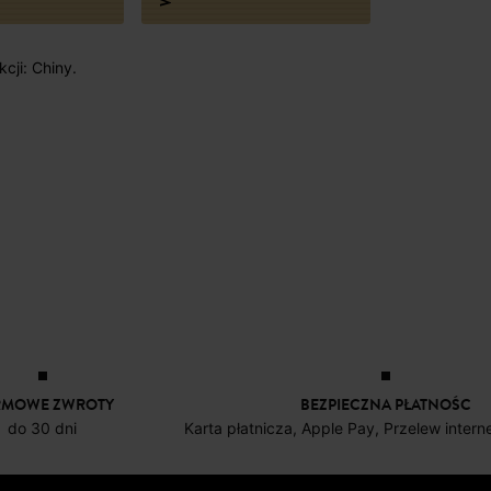
cji: Chiny.
RMOWE ZWROTY
BEZPIECZNA PŁATNOŚC
do 30 dni
Karta płatnicza, Apple Pay, Przelew inter