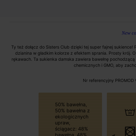
New col
Ty też dołącz do Sisters Club dzięki tej super fajnej sukience
dzianina w gładkim kolorze z efektem sprania. Prosty krój. 
rękawach. Ta sukienka damska zawiera bawełnę pochodzącą 
chemicznych i GMO, aby zacho
Nr referencyjny PROMOD 
50% bawełna,
50% bawełna z
ekologicznych
upraw,
ściągacz: 48%
bawełna, 48%