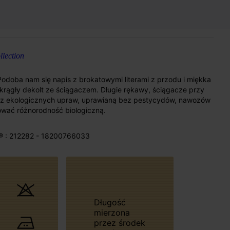
lection
! Podoba nam się napis z brokatowymi literami z przodu i miękka
Okrągły dekolt ze ściągaczem. Długie rękawy, ściągacze przy
z ekologicznych upraw, uprawianą bez pestycydów, nawozów
wać różnorodność biologiczną.
® : 212282 - 18200766033
Długość
mierzona
przez środek