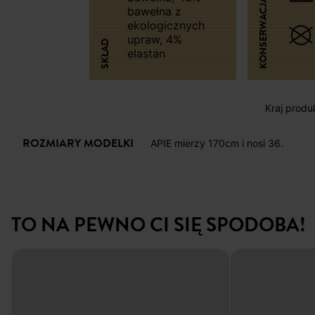
KONSERWACJA
bawełna z
ekologicznych
upraw, 4%
SKŁAD
elastan
Kraj produk
ROZMIARY MODELKI
APIE mierzy 170cm i nosi 36.
TO NA PEWNO CI SIĘ SPODOBA!