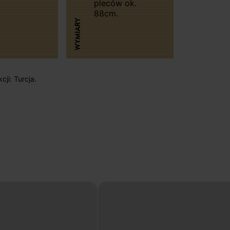
pleców ok.
88cm.
WYMIARY
cji: Turcja.