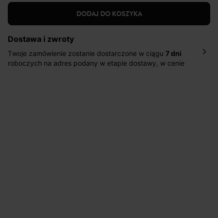
DODAJ DO KOSZYKA
Dostawa i zwroty
Twoje zamówienie zostanie dostarczone w ciągu
7 dni
roboczych na adres podany w etapie dostawy, w cenie
10,90 zł za standardową dostawę Inpost. Dostarczamy
również w ciągu 2 dni roboczych za 39,90 PLN za
pośrednictwem DHL Express.
Nowość: Zamówienia dostarczamy w ciągu 4-6 dni
roboczych do wybranego przez Ciebie paczkomatu , a
koszt przesyłki wynosi 9,40 zł.
Masz
30 dn
i od daty otrzymania produktów na ich zwrot
lub wymianę.
Pomoc