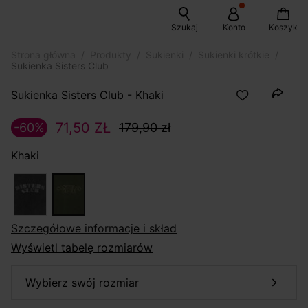
Szukaj
Konto
Koszyk
Strona główna
Produkty
Sukienki
Sukienki krótkie
Sukienka Sisters Club
Sukienka Sisters Club - Khaki
71,50 ZŁ
-60%
179,90 zł
Khaki
szczegółowe informacje i skład
Wyświetl tabelę rozmiarów
wybierz swój rozmiar