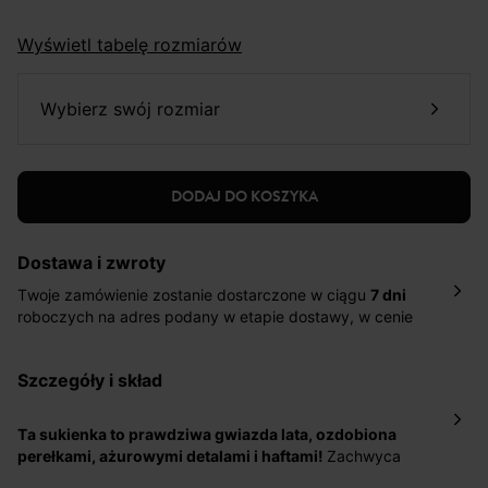
Wyświetl tabelę rozmiarów
wybierz swój rozmiar
DODAJ DO KOSZYKA
Dostawa i zwroty
Twoje zamówienie zostanie dostarczone w ciągu
7 dni
roboczych na adres podany w etapie dostawy, w cenie
10,90 zł za standardową dostawę Inpost. Dostarczamy
również w ciągu 2 dni roboczych za 39,90 PLN za
szczegóły i skład
pośrednictwem DHL Express.
Nowość: Zamówienia dostarczamy w ciągu 4-6 dni
roboczych do wybranego przez Ciebie paczkomatu , a
Ta sukienka to prawdziwa gwiazda lata, ozdobiona
koszt przesyłki wynosi 9,40 zł.
perełkami, ażurowymi detalami i haftami!
Zachwyca
szerokim, zwiewnym fasonem oraz miękką bawełnianą
Masz
30 dn
i od daty otrzymania produktów na ich zwrot