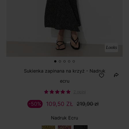
Looks
Sukienka zapinana na krzyż - Nadruk
ecru
2 opini
109,50 ZŁ
-50%
219,90 zł
Nadruk Ecru