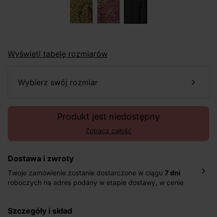
Wyświetl tabelę rozmiarów
wybierz swój rozmiar
Produkt jest niedostępny
Zobacz całość
Dostawa i zwroty
Twoje zamówienie zostanie dostarczone w ciągu
7 dni
roboczych na adres podany w etapie dostawy, w cenie
10,90 zł za standardową dostawę Inpost. Dostarczamy
również w ciągu 2 dni roboczych za 39,90 PLN za
szczegóły i skład
pośrednictwem DHL Express.