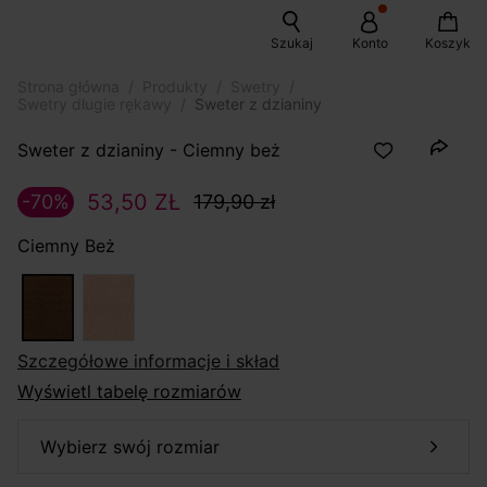
Szukaj
Konto
Koszyk
Strona główna
Produkty
Swetry
Swetry długie rękawy
Sweter z dzianiny
Sweter z dzianiny - Ciemny beż
53,50 ZŁ
-70%
179,90 zł
Ciemny Beż
szczegółowe informacje i skład
Wyświetl tabelę rozmiarów
wybierz swój rozmiar