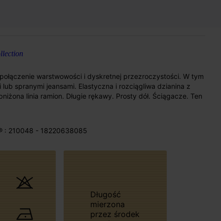
lection
 połączenie warstwowości i dyskretnej przezroczystości. W tym
 lub spranymi jeansami. Elastyczna i rozciągliwa dzianina z
obniżona linia ramion. Długie rękawy. Prosty dół. Ściągacze. Ten
® : 210048 - 18220638085
Długość
mierzona
przez środek