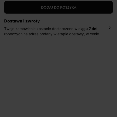
DODAJ DO KOSZYKA
Dostawa i zwroty
Twoje zamówienie zostanie dostarczone w ciągu
7 dni
roboczych na adres podany w etapie dostawy, w cenie
10,90 zł za standardową dostawę Inpost. Dostarczamy
również w ciągu 2 dni roboczych za 39,90 PLN za
pośrednictwem DHL Express.
Nowość: Zamówienia dostarczamy w ciągu 4-6 dni
roboczych do wybranego przez Ciebie paczkomatu , a
koszt przesyłki wynosi 9,40 zł.
Masz
30 dn
i od daty otrzymania produktów na ich zwrot
lub wymianę.
Pomoc