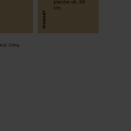
pleców ok. 56
cm.
WYMIARY
cji: Chiny.