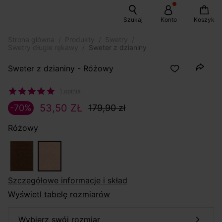
Szukaj
Konto
Koszyk
Strona główna
Produkty
Swetry
Swetry długie rękawy
Sweter z dzianiny
Sweter z dzianiny - Różowy
1 opinia
53,50 ZŁ
-70%
179,90 zł
Różowy
szczegółowe informacje i skład
Wyświetl tabelę rozmiarów
wybierz swój rozmiar