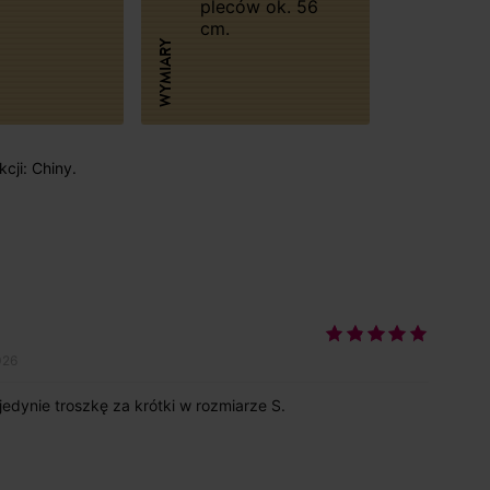
pleców ok. 56
cm.
WYMIARY
cji: Chiny.
026
jedynie troszkę za krótki w rozmiarze S.