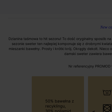
New col
Dzianina taśmowa to hit sezonu! To dość oryginalny sposób na
sezonie sweter ten najlepiej komponuje się z drobnymi kwiata
mieszanki bawełny. Prosty i krótki krój. Okrągły dekolt. Nieco 
damski sweter zawiera baweł
Nr referencyjny PROMOD 
50% bawełna z
recyklingu,
30% poliamid,