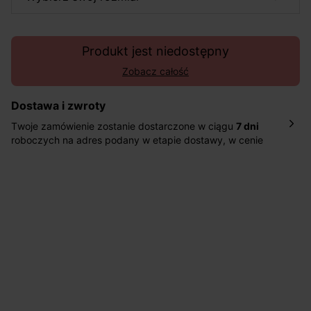
Produkt jest niedostępny
Zobacz całość
Dostawa i zwroty
Twoje zamówienie zostanie dostarczone w ciągu
7 dni
roboczych na adres podany w etapie dostawy, w cenie
10,90 zł za standardową dostawę Inpost. Dostarczamy
również w ciągu 2 dni roboczych za 39,90 PLN za
pośrednictwem DHL Express.
Nowość: Zamówienia dostarczamy w ciągu 4-6 dni
roboczych do wybranego przez Ciebie paczkomatu , a
koszt przesyłki wynosi 9,40 zł.
Masz
30 dn
i od daty otrzymania produktów na ich zwrot
lub wymianę.
Pomoc