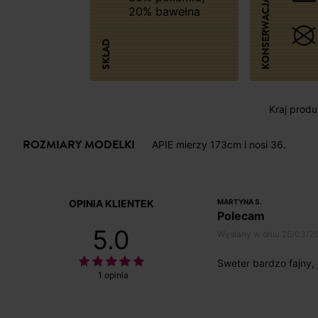
KONSERWACJA
20% bawełna
SKŁAD
Kraj produk
ROZMIARY MODELKI
APIE mierzy 173cm i nosi 36.
OPINIA KLIENTEK
MARTYNA S.
Polecam
5.0
Wysłany w dniu 26/03/2
Sweter bardzo fajny, 
1 opinia