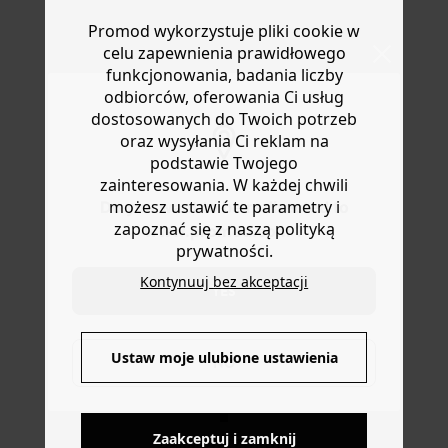
Gorąco polecamy ten miękki kardigan z kapturem.
Masz
30 dn
i od daty otrzymania produktów na ich zwrot
Promod wykorzystuje pliki cookie w
Dzianina wzbogacona wełną: jest naprawdę ciepły!
lub wymianę.
Krótki, prosty krój. Kaptur ze sznurkiem. Zapięcie na
celu zapewnienia prawidłowego
Pomoc
zamek na całej długości. Lekko obniżona linia ramion.
funkcjonowania, badania liczby
Długie rękawy. Ściągacze. Ten damski kardigan zawiera
odbiorców, oferowania Ci usług
włókna pochodzące z recyklingu.
dostosowanych do Twoich potrzeb
oraz wysyłania Ci reklam na
podstawie Twojego
zainteresowania. W każdej chwili
możesz ustawić te parametry i
Do you want to be redirected to
zapoznać się z naszą polityką
www.promod.com ?
prywatności.
Kontynuuj bez akceptacji
YES
DOSTAWA DO PACZKOMATÓW
Ustaw moje ulubione ustawienia
NO
4 do 6 dni roboczych
Zaakceptuj i zamknij
DARMOWE ZWROTY