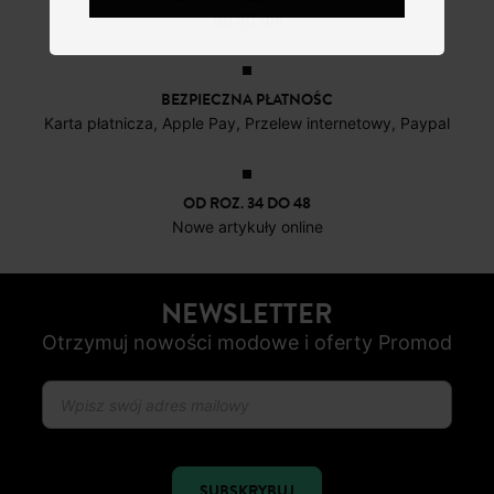
do 30 dni
BEZPIECZNA PŁATNOŚC
Karta płatnicza, Apple Pay, Przelew internetowy, Paypal
OD ROZ. 34 DO 48
Nowe artykuły online
NEWSLETTER
Otrzymuj nowości modowe i oferty Promod
SUBSKRYBUJ