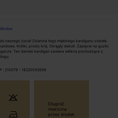
lection
o naszego życia! Dzianina tego miękkiego kardiganu została
owe. Krótki, prosty krój. Okrągły dekolt. Zapięcie na guziki.
ciągacze. Ten damski kardigan zawiera włókna pochodzące z
lingu.
® : 210079 - 18220592699
Długość
mierzona
przez środek