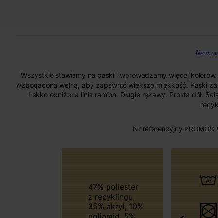
New col
Wszystkie stawiamy na paski i wprowadzamy więcej kolorów d
wzbogacona wełną, aby zapewnić większą miękkość. Paski żakard
Lekko obniżona linia ramion. Długie rękawy. Prosta dół. Ś
recyk
Nr referencyjny PROMOD 
47% poliester
z recyklingu,
35% akryl, 10%
poliamid, 5%