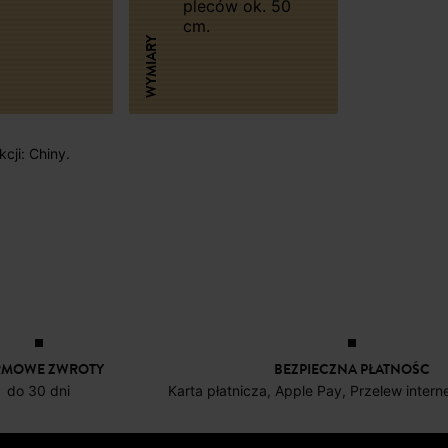
pleców ok. 50
cm.
WYMIARY
cji: Chiny.
RMOWE ZWROTY
BEZPIECZNA PŁATNOŚC
do 30 dni
Karta płatnicza, Apple Pay, Przelew inter