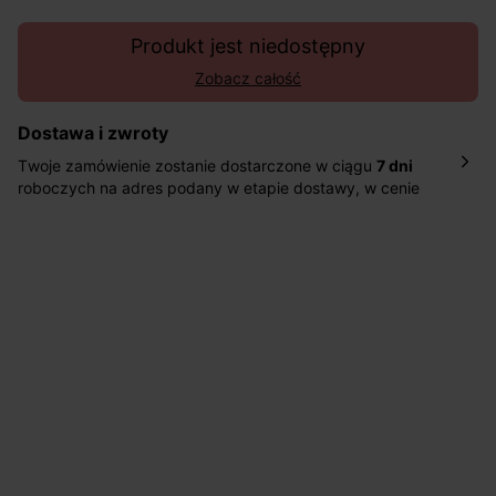
Produkt jest niedostępny
Zobacz całość
Dostawa i zwroty
Twoje zamówienie zostanie dostarczone w ciągu
7 dni
roboczych na adres podany w etapie dostawy, w cenie
10,90 zł za standardową dostawę Inpost. Dostarczamy
również w ciągu 2 dni roboczych za 39,90 PLN za
pośrednictwem DHL Express.
Nowość: Zamówienia dostarczamy w ciągu 4-6 dni
roboczych do wybranego przez Ciebie paczkomatu , a
koszt przesyłki wynosi 9,40 zł.
Masz
30 dn
i od daty otrzymania produktów na ich zwrot
lub wymianę.
Pomoc