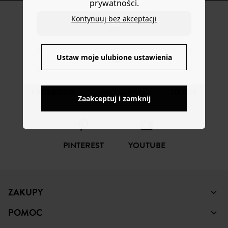
prywatności.
Kontynuuj bez akceptacji
YES
ŚLEDŹ NAS
Ustaw moje ulubione ustawienia
NO
FACEBOOK
INSTAGRAM
TIKTOK
Zaakceptuj i zamknij
PINTEREST
YOUTUBE
ZAKUPY
POMOC