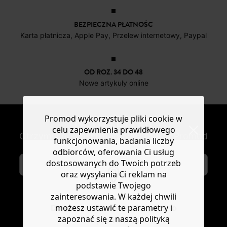
BEZPIECZNA PŁATNOŚC
Karta płatnicza, Apple Pay, Przelew internetowy, Paypal
OD ROZ. 34 DO 48
Nowe artykuły online
Promod wykorzystuje pliki cookie w
NEWSLETTER
celu zapewnienia prawidłowego
Otrzymuj nowości modowe i oferty Promod
funkcjonowania, badania liczby
odbiorców, oferowania Ci usług
dostosowanych do Twoich potrzeb
oraz wysyłania Ci reklam na
podstawie Twojego
zainteresowania. W każdej chwili
SUBSKRYBUJ
możesz ustawić te parametry i
Do you want to be redirected to
zapoznać się z naszą polityką
www.promod.com ?