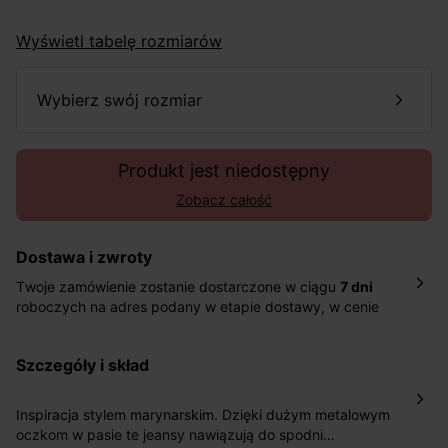
Wyświetl tabelę rozmiarów
wybierz swój rozmiar
Produkt jest niedostępny
Zobacz całość
Dostawa i zwroty
Twoje zamówienie zostanie dostarczone w ciągu
7 dni
roboczych na adres podany w etapie dostawy, w cenie
10,90 zł za standardową dostawę Inpost. Dostarczamy
również w ciągu 2 dni roboczych za 39,90 PLN za
szczegóły i skład
pośrednictwem DHL Express.
Nowość: Zamówienia dostarczamy w ciągu 4-6 dni
roboczych do wybranego przez Ciebie paczkomatu , a
Inspiracja stylem marynarskim. Dzięki dużym metalowym
koszt przesyłki wynosi 9,40 zł.
oczkom w pasie te jeansy nawiązują do spodni