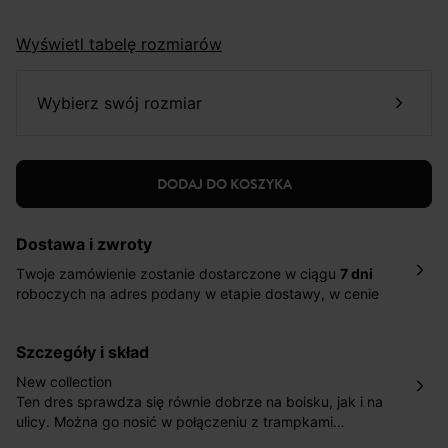
Wyświetl tabelę rozmiarów
wybierz swój rozmiar
DODAJ DO KOSZYKA
Dostawa i zwroty
Twoje zamówienie zostanie dostarczone w ciągu
7 dni
roboczych na adres podany w etapie dostawy, w cenie
10,90 zł za standardową dostawę Inpost. Dostarczamy
również w ciągu 2 dni roboczych za 39,90 PLN za
szczegóły i skład
pośrednictwem DHL Express.
Nowość: Zamówienia dostarczamy w ciągu 4-6 dni
New collection
roboczych do wybranego przez Ciebie paczkomatu , a
Ten dres sprawdza się równie dobrze na boisku, jak i na
koszt przesyłki wynosi 9,40 zł.
ulicy. Można go nosić w połączeniu z trampkami
(klasycznie) lub balerinkami (bardziej oryginalnie). Warto
Masz
30 dn
i od daty otrzymania produktów na ich zwrot