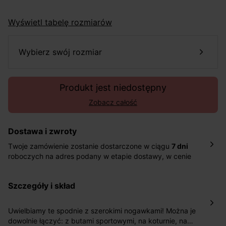
Wyświetl tabelę rozmiarów
wybierz swój rozmiar
Produkt jest niedostępny
Zobacz całość
Dostawa i zwroty
Twoje zamówienie zostanie dostarczone w ciągu
7 dni
roboczych na adres podany w etapie dostawy, w cenie
10,90 zł za standardową dostawę Inpost. Dostarczamy
również w ciągu 2 dni roboczych za 39,90 PLN za
szczegóły i skład
pośrednictwem DHL Express.
Nowość: Zamówienia dostarczamy w ciągu 4-6 dni
roboczych do wybranego przez Ciebie paczkomatu , a
Uwielbiamy te spodnie z szerokimi nogawkami! Można je
koszt przesyłki wynosi 9,40 zł.
dowolnie łączyć: z butami sportowymi, na koturnie, na