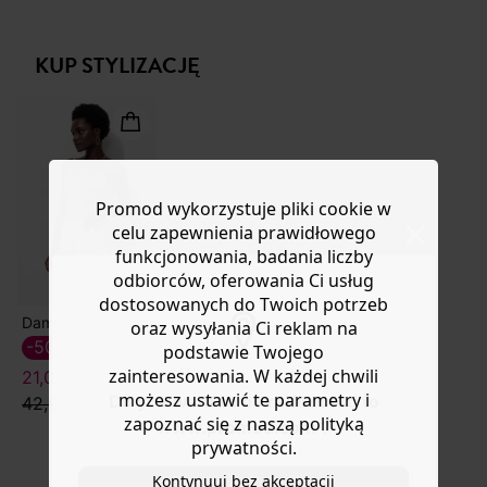
boso... Elastyczny pas z marszczeniem, wiązanie.
Masz
30 dn
i od daty otrzymania produktów na ich zwrot
Rozkloszowane nogawki. Długość do kostki. 2 kieszenie.
lub wymianę.
Wykonane z ekologicznej bawełny, uprawianej bez
KUP STYLIZACJĘ
Pomoc
pestycydów, nawozów chemicznych i GMO w celu
zachowania bioróżnorodności.
Promod wykorzystuje pliki cookie w
celu zapewnienia prawidłowego
funkcjonowania, badania liczby
odbiorców, oferowania Ci usług
dostosowanych do Twoich potrzeb
Damski top na ramiączkach
oraz wysyłania Ci reklam na
-50%
podstawie Twojego
zainteresowania. W każdej chwili
21,00 ZŁ
możesz ustawić te parametry i
Do you want to be redirected to
42,90 zł
zapoznać się z naszą polityką
www.promod.com ?
prywatności.
Kontynuuj bez akceptacji