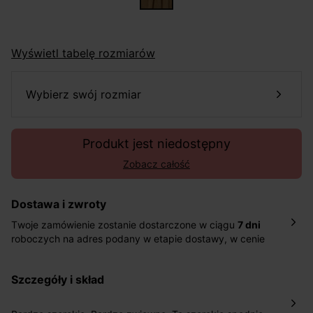
Wyświetl tabelę rozmiarów
wybierz swój rozmiar
Produkt jest niedostępny
Zobacz całość
Dostawa i zwroty
Twoje zamówienie zostanie dostarczone w ciągu
7 dni
roboczych na adres podany w etapie dostawy, w cenie
10,90 zł za standardową dostawę Inpost. Dostarczamy
również w ciągu 2 dni roboczych za 39,90 PLN za
szczegóły i skład
pośrednictwem DHL Express.
Nowość: Zamówienia dostarczamy w ciągu 4-6 dni
roboczych do wybranego przez Ciebie paczkomatu , a