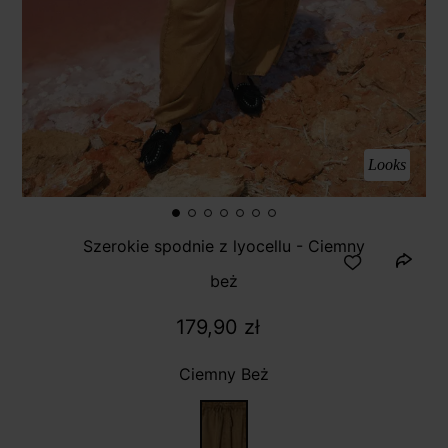
Looks
Szerokie spodnie z lyocellu - Ciemny
beż
179,90 zł
Ciemny Beż