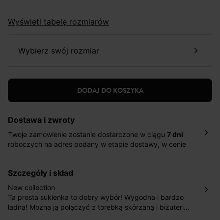
Wyświetl tabelę rozmiarów
wybierz swój rozmiar
DODAJ DO KOSZYKA
Dostawa i zwroty
Twoje zamówienie zostanie dostarczone w ciągu
7 dni
roboczych na adres podany w etapie dostawy, w cenie
10,90 zł za standardową dostawę Inpost. Dostarczamy
również w ciągu 2 dni roboczych za 39,90 PLN za
szczegóły i skład
pośrednictwem DHL Express.
Nowość: Zamówienia dostarczamy w ciągu 4-6 dni
New collection
roboczych do wybranego przez Ciebie paczkomatu , a
Ta prosta sukienka to dobry wybór! Wygodna i bardzo
koszt przesyłki wynosi 9,40 zł.
ładna! Można ją połączyć z torebką skórzaną i biżuterią.
Szeroki krój z falbanką u dołu. Zapięcie na guziki na całej
Masz
30 dn
i od daty otrzymania produktów na ich zwrot