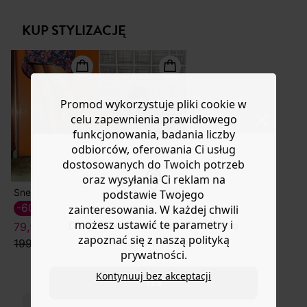
długości. Zaszewki na piersi. Długie rękawy z szerokimi
lub wymianę.
mankietami zapinanymi na guziki. Małe szlufki. Wiązanie
KUP STYLIZACJĘ
Pomoc
w talii (odpinane) Zaokrąglony dół. Ta sukienka damska
jest wykonana w 100% z wiskozy pochodzącej z pulpy
drzewnej z lasów zarządzanych w sposób
zrównoważony.
Promod wykorzystuje pliki cookie w
celu zapewnienia prawidłowego
funkcjonowania, badania liczby
odbiorców, oferowania Ci usług
dostosowanych do Twoich potrzeb
oraz wysyłania Ci reklam na
Sneakersy z koronką
Damska kurtka 100% skóra
podstawie Twojego
849,90 zł
-60%
zainteresowania. W każdej chwili
możesz ustawić te parametry i
Do you want to be redirected to
79,50 ZŁ
zapoznać się z naszą polityką
www.promod.com ?
199,90 zł
prywatności.
Kontynuuj bez akceptacji
YES
TO NA PEWNO CI SIĘ SPODOBA!