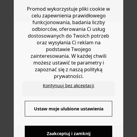
życia. Lub zapnij ją paskiem i dodaj biżuterię, w
Masz
30 dn
i od daty otrzymania produktów na ich zwrot
połączeniu z sandałami, aby nadać jej elegancki wygląd.
Promod wykorzystuje pliki cookie w
lub wymianę.
Prosty krój. Zapięcie na guziki (guziki z masy perłowej).
celu zapewnienia prawidłowego
Pomoc
Krótkie rękawy. Zawiera bawełnę pochodzącą z
funkcjonowania, badania liczby
ekologicznych upraw, uprawianą bez pestycydów,
odbiorców, oferowania Ci usług
nawozów chemicznych i GMO.
dostosowanych do Twoich potrzeb
oraz wysyłania Ci reklam na
podstawie Twojego
zainteresowania. W każdej chwili
możesz ustawić te parametry i
Do you want to be redirected to
zapoznać się z naszą polityką
www.promod.com ?
prywatności.
Kontynuuj bez akceptacji
YES
DOSTAWA DO PACZKOMATÓW
Ustaw moje ulubione ustawienia
NO
4 do 6 dni roboczych
Zaakceptuj i zamknij
DARMOWE ZWROTY