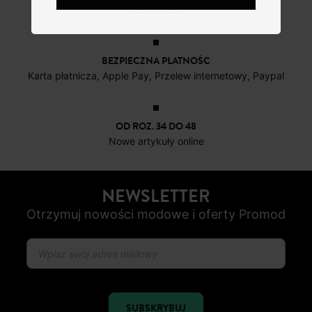
do 30 dni
BEZPIECZNA PŁATNOŚC
Karta płatnicza, Apple Pay, Przelew internetowy, Paypal
OD ROZ. 34 DO 48
Nowe artykuły online
NEWSLETTER
Otrzymuj nowości modowe i oferty Promod
SUBSKRYBUJ