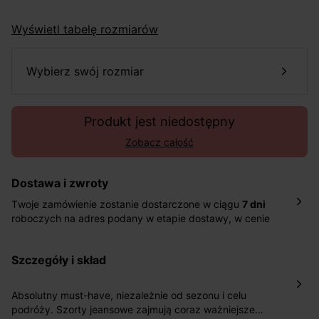
Wyświetl tabelę rozmiarów
wybierz swój rozmiar
Produkt jest niedostępny
Zobacz całość
Dostawa i zwroty
Twoje zamówienie zostanie dostarczone w ciągu
7 dni
roboczych na adres podany w etapie dostawy, w cenie
10,90 zł za standardową dostawę Inpost. Dostarczamy
również w ciągu 2 dni roboczych za 39,90 PLN za
szczegóły i skład
pośrednictwem DHL Express.
Nowość: Zamówienia dostarczamy w ciągu 4-6 dni
roboczych do wybranego przez Ciebie paczkomatu , a
Absolutny must-have, niezależnie od sezonu i celu
koszt przesyłki wynosi 9,40 zł.
podróży. Szorty jeansowe zajmują coraz ważniejsze