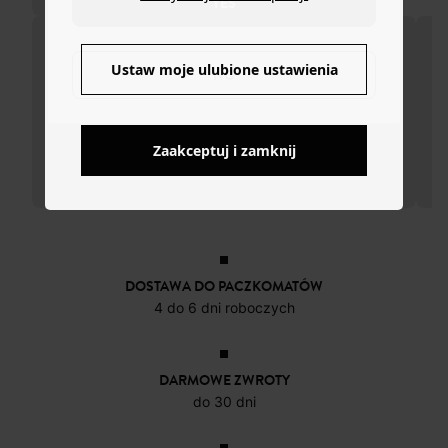
YES
Ustaw moje ulubione ustawienia
NO
Zaakceptuj i zamknij
DOSTAWA DO PACZKOMATÓW
4 do 6 dni roboczych
DARMOWE ZWROTY
do 30 dni