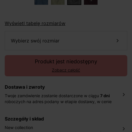
Wyświetl tabelę rozmiarów
wybierz swój rozmiar
Produkt jest niedostępny
Zobacz całość
Dostawa i zwroty
Twoje zamówienie zostanie dostarczone w ciągu
7 dni
roboczych na adres podany w etapie dostawy, w cenie
10,90 zł za standardową dostawę Inpost. Dostarczamy
również w ciągu 2 dni roboczych za 39,90 PLN za
szczegóły i skład
pośrednictwem DHL Express.
Nowość: Zamówienia dostarczamy w ciągu 4-6 dni
New collection