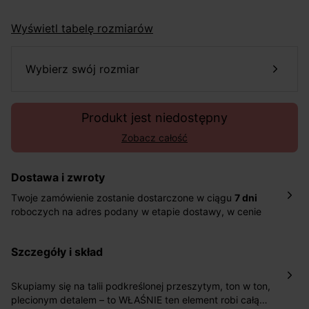
Wyświetl tabelę rozmiarów
wybierz swój rozmiar
Produkt jest niedostępny
Zobacz całość
Dostawa i zwroty
Twoje zamówienie zostanie dostarczone w ciągu
7 dni
roboczych na adres podany w etapie dostawy, w cenie
10,90 zł za standardową dostawę Inpost. Dostarczamy
również w ciągu 2 dni roboczych za 39,90 PLN za
szczegóły i skład
pośrednictwem DHL Express.
Nowość: Zamówienia dostarczamy w ciągu 4-6 dni
roboczych do wybranego przez Ciebie paczkomatu , a
Skupiamy się na talii podkreślonej przeszytym, ton w ton,
koszt przesyłki wynosi 9,40 zł.
plecionym detalem – to WŁAŚNIE ten element robi całą