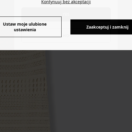
Kontynuuj bez akceptacji
YES
Ustaw moje ulubione
Zaakceptuj i zamknij
ustawienia
NO