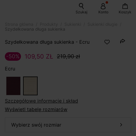
Szukaj
Konto
Koszyk
Strona główna
Produkty
Sukienki
Sukienki długie
Szydełkowana długa sukienka
Szydełkowana długa sukienka - Ecru
109,50 ZŁ
-50%
219,90 zł
Ecru
szczegółowe informacje i skład
Wyświetl tabelę rozmiarów
wybierz swój rozmiar