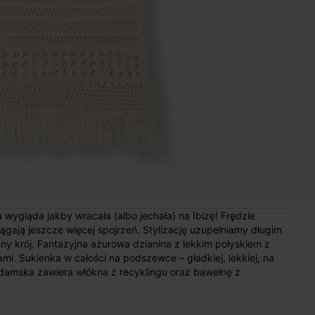
 wygląda jakby wracała (albo jechała) na Ibizę! Frędzle
ągają jeszcze więcej spojrzeń. Stylizację uzupełniamy długim
ny krój. Fantazyjna ażurowa dzianina z lekkim połyskiem z
ami. Sukienka w całości na podszewce – gładkiej, lekkiej, na
damska zawiera włókna z recyklingu oraz bawełnę z