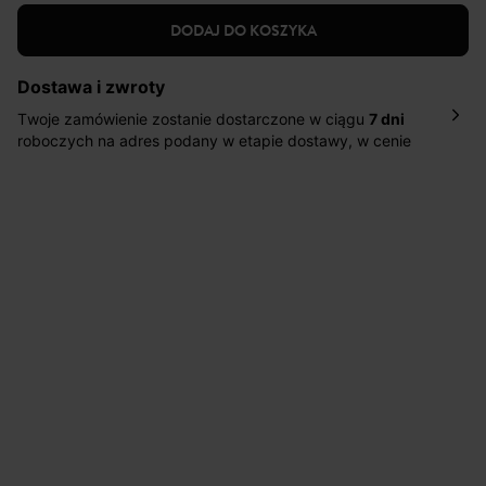
DODAJ DO KOSZYKA
Dostawa i zwroty
Twoje zamówienie zostanie dostarczone w ciągu
7 dni
roboczych na adres podany w etapie dostawy, w cenie
10,90 zł za standardową dostawę Inpost. Dostarczamy
również w ciągu 2 dni roboczych za 39,90 PLN za
pośrednictwem DHL Express.
Nowość: Zamówienia dostarczamy w ciągu 4-6 dni
roboczych do wybranego przez Ciebie paczkomatu , a
koszt przesyłki wynosi 9,40 zł.
Masz
30 dn
i od daty otrzymania produktów na ich zwrot
lub wymianę.
Pomoc