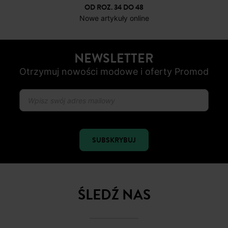
DARMOWE ZWROTY
do 30 dni
BEZPIECZNA PŁATNOŚC
Karta płatnicza, Apple Pay, Przelew internetowy, Paypal
OD ROZ. 34 DO 48
Nowe artykuły online
NEWSLETTER
Otrzymuj nowości modowe i oferty Promod