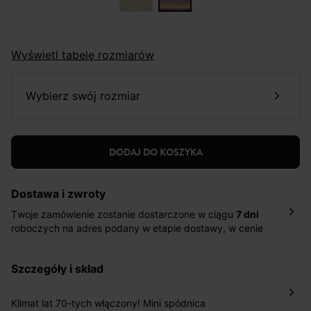
Wyświetl tabelę rozmiarów
wybierz swój rozmiar
DODAJ DO KOSZYKA
Dostawa i zwroty
Twoje zamówienie zostanie dostarczone w ciągu
7 dni
roboczych na adres podany w etapie dostawy, w cenie
10,90 zł za standardową dostawę Inpost. Dostarczamy
również w ciągu 2 dni roboczych za 39,90 PLN za
szczegóły i skład
pośrednictwem DHL Express.
Nowość: Zamówienia dostarczamy w ciągu 4-6 dni
roboczych do wybranego przez Ciebie paczkomatu , a
Klimat lat 70-tych włączony! Mini spódnica